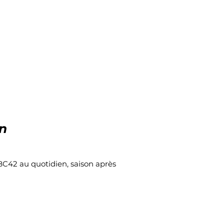
fos pratiques
Contact
in
C42 au quotidien, saison après